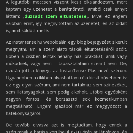
A legutóbbi meccsen viszont kicsit elkalandoztam, mert
kaptam egy üzenetet a barátnőmtől, amiből csak ennyit
láttam: „
duzzadt szem eltuntetese
„. Mivel ez engem
valóban érint, így megnyitottam az üzenetet, és az oldalt
is, amit küldött mellé.
Az instantense.hu weboldalán egy blog bejegyzést sikerült
megnyitni, ami a szem alatti táskák eltüntetéséről szólt.
Ebben a cikkben leírtak néhány házi praktikát, amik vagy
működnek, vagy nem – tapasztalataim szerint nem. De,
ezután jött a lényeg, az InstanTense Plus nevű szérum.
Ugyanebben a cikkben olvashattam róla kicsit bővebben is:
ez egy olyan szérum, ami nem tartalmaz sem színezéket,
sem illatanyagokat, sem pedig alkoholt. Utóbbi egyébként
nagyon fontos, és borzasztó sok kozmetikumban
megtalálható. Engem igazából már ez meggyőzött a
hatékonyságáról.
De tovább olvasva azt is megtudtam, hogy ennek a
szérumnak a hatása körülbelül 6-10 órán át látványos, és