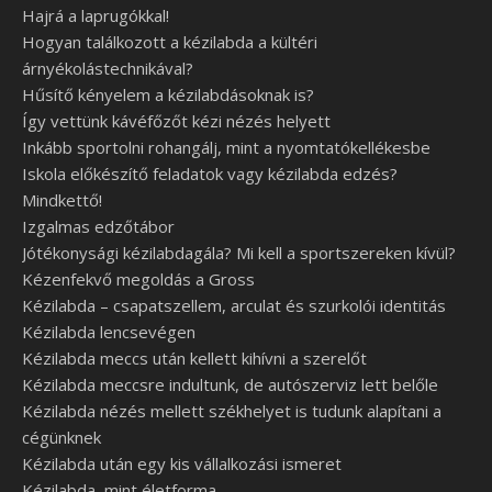
Hajrá a laprugókkal!
Hogyan találkozott a kézilabda a kültéri
árnyékolástechnikával?
Hűsítő kényelem a kézilabdásoknak is?
Így vettünk kávéfőzőt kézi nézés helyett
Inkább sportolni rohangálj, mint a nyomtatókellékesbe
Iskola előkészítő feladatok vagy kézilabda edzés?
Mindkettő!
Izgalmas edzőtábor
Jótékonysági kézilabdagála? Mi kell a sportszereken kívül?
Kézenfekvő megoldás a Gross
Kézilabda – csapatszellem, arculat és szurkolói identitás
Kézilabda lencsevégen
Kézilabda meccs után kellett kihívni a szerelőt
Kézilabda meccsre indultunk, de autószerviz lett belőle
Kézilabda nézés mellett székhelyet is tudunk alapítani a
cégünknek
Kézilabda után egy kis vállalkozási ismeret
Kézilabda, mint életforma