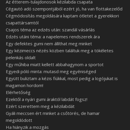
Az étterem-tulajdonosok kézilabda csapata
Cégautó adó szempontjából ezért jó, ha van flottakezelőd
Cégmódosítás megoldására kaptam ötletet a gyerekkori
csapattársamtól
Csajos téma az edzés után: szandál vásárlás
Edzés utáni téma: a napelemes rendszerek ára
Egy defektes gumi nem állíthat meg minket
Egy kézimeccs nézés közben találtuk meg a tökéletes
pelenkás oldalt
Egy műhiba miatt kellett abbahagynom a sportot
Egyedi póló minta: mutasd meg egyéniséged
Együtt buliztam a kézis fiúkkal, most pedig a logójukat is
magamon hordom!
Elérhetőség
Ezektől a nyári gumi áraktól labdát fogsz!
Ezért szerettem meg a kézilabdát
Gyáli meccsen ért minket a csőtörés, de hamar
megoldódott
Ha hiányzik a mozgás