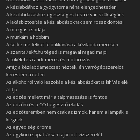
A kézilabdához a gyógytorna néha elengedhetetlen
A kézilabdázáshoz egészséges testre van szükségünk
A lakásbiztosítás a kézilabdásoknak sem rossz döntés!
A mozgás csodája
A munkám a hobbim
A selfie me felirat felbukkanása a kézilabda meccsen
A szanita7ekft.hu téged is magával ragad majd
A tökéletes randi: meccs és motorozás
Amíg a kézilabdameccset nézték, én varrógépszerelőt
kerestem a neten
Az alkoholról való leszokás a kézilabdázókat is kihívás elé
állítja
Az edzés mellett már a talpmasszázs is fontos
Az edzőm és a CO hegesztő eladás
Az edzőteremben nem csak az izmok, hanem a lámpák is
kiégnek
Az egyediség öröme
Az egykori csapattársam ajánlott vízszerelőt