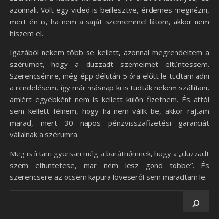
azonnali. Volt egy videó is beillesztve, érdemes megnézni,
mert én is, ha nem a saját szememmel látom, akkor nem
hiszem el.
Igazából nekem több se kellett, azonnal megrendeltem a
szérumot, hogy a duzzadt szemeimet eltüntessem.
Szerencsémre, még épp délután 5 óra előtt le tudtam adni
a rendelésem, így már másnap ki is tudták nekem szállítani,
amiért egyébként nem is kellett külön fizetnem. És attól
sem kellett félnem, hogy ha nem válik be, akkor rajtam
marad, mert 30 napos pénzvisszafizetési garanciát
vállalnak a szérumra.
Meg is írtam gyorsan még a barátnőmnek, hogy a „duzzadt
szem eltuntetese, mar nem lesz gond tobbe”. És
szerencsére az öcsém kapura lövéséről sem maradtam le.