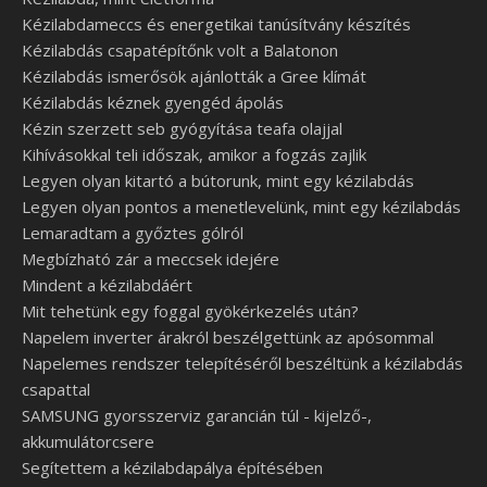
Kézilabdameccs és energetikai tanúsítvány készítés
Kézilabdás csapatépítőnk volt a Balatonon
Kézilabdás ismerősök ajánlották a Gree klímát
Kézilabdás kéznek gyengéd ápolás
Kézin szerzett seb gyógyítása teafa olajjal
Kihívásokkal teli időszak, amikor a fogzás zajlik
Legyen olyan kitartó a bútorunk, mint egy kézilabdás
Legyen olyan pontos a menetlevelünk, mint egy kézilabdás
Lemaradtam a győztes gólról
Megbízható zár a meccsek idejére
Mindent a kézilabdáért
Mit tehetünk egy foggal gyökérkezelés után?
Napelem inverter árakról beszélgettünk az apósommal
Napelemes rendszer telepítéséről beszéltünk a kézilabdás
csapattal
SAMSUNG gyorsszerviz garancián túl - kijelző-,
akkumulátorcsere
Segítettem a kézilabdapálya építésében