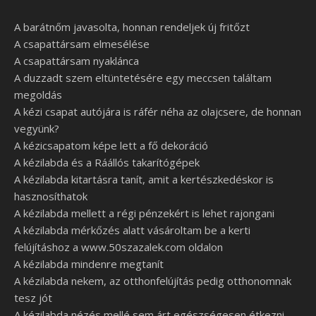
A barátnőm javasolta, honnan rendeljek új fritőzt
A csapattársam elmesélése
A csapattársam nyaklánca
A duzzadt szem eltüntetésére egy meccsen találtam
megoldás
A kézi csapat autójára is ráfér néha az olajcsere, de honnan
vegyünk?
A kézicsapatom képe lett a fő dekoráció
A kézilabda és a Ráállós takarítógépek
A kézilabda kitartásra tanít, amit a kertészkedéskor is
hasznosíthatok
A kézilabda mellett a régi pénzekért is lehet rajongani
A kézilabda mérkőzés alatt vásároltam be a kerti
felújításhoz a www.50szazalek.com oldalon
A kézilabda mindenre megtanít
A kézilabda nekem, az otthonfelújítás pedig otthonomnak
tesz jót
A kézilabda nézés mellé sem árt egészségesen étkezni