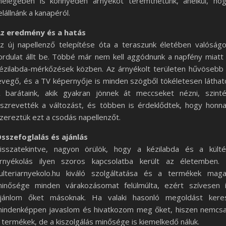
elegében is könnyedén árnyékot teremthetünk, anélkül, ho
elállnánk a kanapéról.
z eredmény és a hatás
z új napellenző telepítése óta a teraszunk életében valóság
ordulat állt be. Többé már nem kell aggódnunk a napfény miatt
ézilabda-mérkőzések közben. Az árnyékolt területen hűvösebb
evegő, és a TV képernyője is minden szögből tökéletesen láthat
 barátaink, akik gyakran jönnek át meccseket nézni, szint
szrevették a változást, és többen is érdeklődtek, hogy honn
zereztük ezt a csodás napellenzőt.
sszefoglalás és ajánlás
isszatekintve, nagyon örülök, hogy a kézilabda és a külté
rnyékolás ilyen szoros kapcsolatba került az életemben.
ulteriarnyekolo.hu kiváló szolgáltatása és a termékek mag
inősége minden várakozásomat felülmúlta, ezért szívesen 
jánlom őket másoknak. Ha valaki hasonló megoldást kere
indenképpen javaslom és hivatkozom meg őket, hiszen nemcs
 termékek, de a kiszolgálás minősége is kiemelkedő náluk.