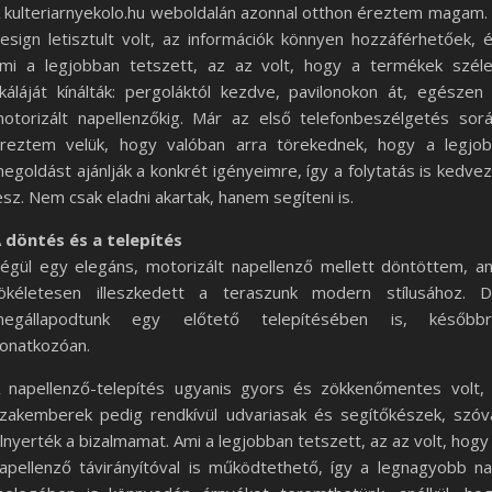
 kulteriarnyekolo.hu weboldalán azonnal otthon éreztem magam.
esign letisztult volt, az információk könnyen hozzáférhetőek, 
mi a legjobban tetszett, az az volt, hogy a termékek szél
káláját kínálták: pergoláktól kezdve, pavilonokon át, egészen
otorizált napellenzőkig. Már az első telefonbeszélgetés sor
reztem velük, hogy valóban arra törekednek, hogy a legjo
egoldást ajánlják a konkrét igényeimre, így a folytatás is kedve
esz. Nem csak eladni akartak, hanem segíteni is.
 döntés és a telepítés
égül egy elegáns, motorizált napellenző mellett döntöttem, a
ökéletesen illeszkedett a teraszunk modern stílusához. 
egállapodtunk egy előtető telepítésében is, később
onatkozóan.
 napellenző-telepítés ugyanis gyors és zökkenőmentes volt,
zakemberek pedig rendkívül udvariasak és segítőkészek, szóv
lnyerték a bizalmamat. Ami a legjobban tetszett, az az volt, hogy
apellenző távirányítóval is működtethető, így a legnagyobb n