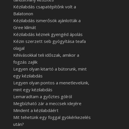
Kézilabdás csapatépítőnk volt a
Balatonon
Kézilabdás ismerősök ajánlották a
Gree klímát
Kézilabdás kéznek gyengéd ápolás
Kézin szerzett seb gyógyítása teafa
olajjal
Kihívásokkal teli időszak, amikor a
fogzás zajlik
Legyen olyan kitartó a bútorunk, mint
egy kézilabdás
Legyen olyan pontos a menetlevelünk,
mint egy kézilabdás
Lemaradtam a győztes gólról
Megbízható zár a meccsek idejére
Mindent a kézilabdáért
Mit tehetünk egy foggal gyökérkezelés
után?