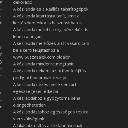
ár
dekoráció
 a
A kézilabda és a Ráállós takarítógépek
sa
A kézilabda kitartásra tanít, amit a
tő
kertészkedéskor is hasznosíthatok
A kézilabda mellett a régi pénzekért is
lehet rajongani
A kézilabda mérkőzés alatt vásároltam
an
be a kerti felújításhoz a
en
www.50szazalek.com oldalon
gy
A kézilabda mindenre megtanít
 a
A kézilabda nekem, az otthonfelújítás
ta
pedig otthonomnak tesz jót
A kézilabda nézés mellé sem árt
egészségesen étkezni
en
A kézilabdához a gyógytorna néha
la
elengedhetetlen
ne
A kézilabdázáshoz egészséges testre
van szükségünk
A lakásbiztosítás a kézilabdásoknak