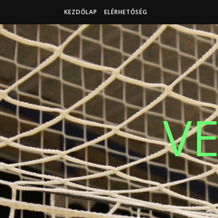
KEZDŐLAP
ELÉRHETŐSÉG
V