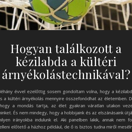
Hogyan találkozott a
kézilabda a kültéri
árnyékolástechnikával?
éhány évvel ezelőttig sosem gondoltam volna, hogy a kézilab
s a kültéri árnyékolás mennyire összefonódhat az életemben. 
hogy a mondás tartja, az élet gyakran váratlan utakon vez
inket. És nem mindegy, hogy a hobbijaink és az elszánásaink útj
ilyen irányokba indulunk el. Aki panelben lakik, annak nem f
elleni előtető a házhoz például, de ő is biztos tudna miről meséln