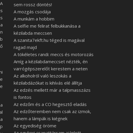
 A
sem rossz döntés!
és
A mozgás csodája
es
A munkám a hobbim
 a
A selfie me felirat felbukkanása a
án
kézilabda meccsen
bb
A szanita7ekft.hu téged is magával
ző
ragad majd
A tökéletes randi: meccs és motorozás
Amíg a kézilabdameccset nézték, én
varrógépszerelőt kerestem a neten
mi
Az alkoholról való leszokás a
De
kézilabdázókat is kihívás elé állítja
re
Az edzés mellett már a talpmasszázs
is fontos
Az edzőm és a CO hegesztő eladás
 a
Az edzőteremben nem csak az izmok,
al
hanem a lámpák is kiégnek
 a
Az egyediség öröme
ap
Az egykori csapattársam ajánlott