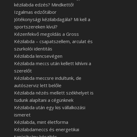
kézilabda edzés? Mindkettő!
Izgalmas edzőtábor
Jótékonysági kézilabdagála? Mi kell a
sportszereken kívül?
Kézenfekvő megoldás a Gross
Kézilabda – csapatszellem, arculat és
szurkolói identitás
Kézilabda lencsevégen
Kézilabda meccs után kellett kihívni a
szerelőt
Kézilabda meccsre indultunk, de
autószerviz lett belőle
Kézilabda nézés mellett székhelyet is
tudunk alapítani a cégünknek
Kézilabda után egy kis vállalkozási
ismeret
Kézilabda, mint életforma
Kézilabdameccs és energetikai
tanúsítvány készítés