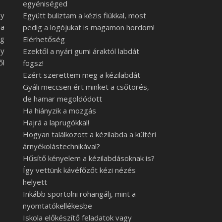
egyéniséged
gy
Együtt buliztam a kézis fiúkkal, most
 a
pedig a logójukat is magamon hordom!
ég
Elérhetőség
gy
Ezektől a nyári gumi áraktól labdát
ől
fogsz!
Ezért szerettem meg a kézilabdát
Gyáli meccsen ért minket a csőtörés,
de hamar megoldódott
Ha hiányzik a mozgás
Hajrá a laprugókkal!
Hogyan találkozott a kézilabda a kültéri
árnyékolástechnikával?
Hűsítő kényelem a kézilabdásoknak is?
Így vettünk kávéfőzőt kézi nézés
helyett
Inkább sportolni rohangálj, mint a
nyomtatókellékesbe
Iskola előkészítő feladatok vagy