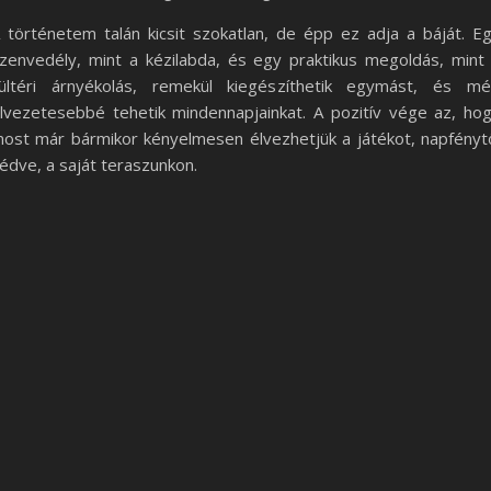
 történetem talán kicsit szokatlan, de épp ez adja a báját. E
zenvedély, mint a kézilabda, és egy praktikus megoldás, mint
ültéri árnyékolás, remekül kiegészíthetik egymást, és m
lvezetesebbé tehetik mindennapjainkat. A pozitív vége az, ho
ost már bármikor kényelmesen élvezhetjük a játékot, napfényt
édve, a saját teraszunkon.