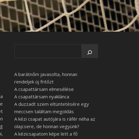
A barátnőm javasolta, honnan
rendeljek új fritőzt
A csapattársam elmesélése
da
A csapattársam nyaklánca
De
A duzzadt szem eltüntetésére egy
et
meccsen találtam megoldás
án
A kézi csapat autójára is ráfér néha az
og
olajcsere, de honnan vegyünk?
i,
A kézicsapatom képe lett a fő