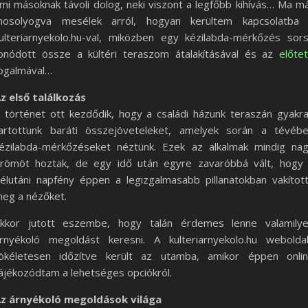
mi másoknak távoli dolog, neki viszont a legfőbb kihívás… Ma m
osolyogva mesélek arról, hogyan kerültem kapcsolatba
ulteriarnyekolo.hu-val, miközben egy kézilabda-mérkőzés sor
onódott össze a kültéri teraszom átalakításával és az
előte
ogalmával…
z első találkozás
 történet ott kezdődik, hogy a családi házunk teraszán gyakr
artottunk baráti összejöveteleket, amelyek során a tévéb
ézilabda-mérkőzéseket néztünk. Ezek az alkalmak mindig na
römöt hoztak, de egy idő után egyre zavaróbbá vált, hogy
élutáni napfény éppen a legizgalmasabb pillanatokban vakítot
eg a nézőket.
kkor jutott eszembe, hogy talán érdemes lenne valamily
rnyékoló megoldást keresni. A kulteriarnyekolo.hu webolda
ökéletesen időzítve került az utamba, amikor éppen onli
ájékozódtam a lehetséges opciókról.
z árnyékoló megoldások világa