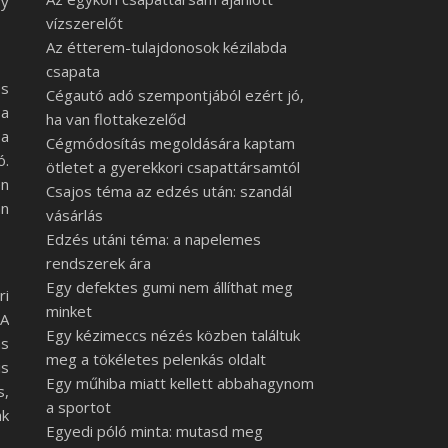
gy
vízszerelőt
Az étterem-tulajdonosok kézilabda
csapata
os
Cégautó adó szempontjából ezért jó,
 a
ha van flottakezelőd
 a
Cégmódosítás megoldására kaptam
ó.
ötletet a gyerekkori csapattársamtól
én
Csajos téma az edzés után: szandál
an
vásárlás
Edzés utáni téma: a napelemes
rendszerek ára
Egy defektes gumi nem állíthat meg
ri
minket
 A
Egy kézimeccs nézés közben találtuk
as
meg a tökéletes pelenkás oldalt
is
Egy műhiba miatt kellett abbahagynom
s,
a sportot
ak
Egyedi póló minta: mutasd meg