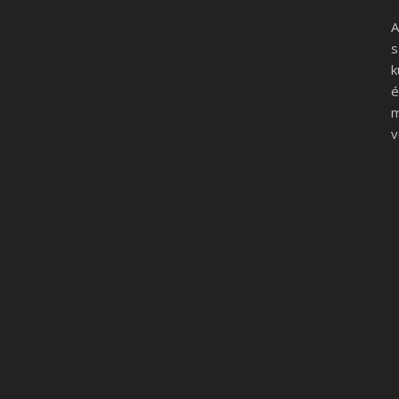
A
s
k
é
m
v