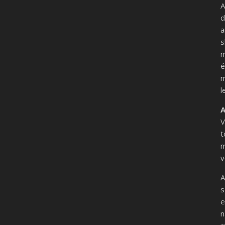
A
d
a
s
m
é
m
l
A
V
t
m
v
A
s
e
n