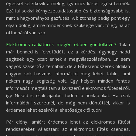
égéssel keletkezik a meleg, így nincs káros égési termék.
Ezáltal sokkal környezettudatosabb és biztonságosabb is,
mint a hagyományos gázfűtés. A biztonság pedig pont egy
olyan dolog, amire mindenkinek szüksége van, főleg, ha az
otthonáról van szó.
Elektromos radiátorok: megéri ebben gondolkozni?
Talán
már benned is felvetődött ez a kérdés, úgyhogy hadd
segítsek egy kicsit ennek a megválaszolásában. Én sem
vagyok szakértő a témában, de a Fűtésrendszerek oldalán
nagyon sok hasznos információt meg lehet találni, ami
nekem nagy segítség volt. Egy helyen minden fontos
információt megtaláltam a korszerű elektromos fűtésekről,
így Neked is csak ajánlani tudom a honlapjukat. Ha csak
informálódni szeretnél, de még nem döntöttél, akkor is
érdemes lehet ezekről a lehetőségekről tudni.
Pár előny, amiért érdemes lehet az elektromos fűtési
rendszereket választani: az elektromos fűtés csendes,