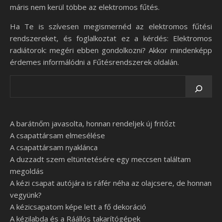
máris nem kerül többe az elektromos fűtés.
Ha Te is szívesen megismernéd az elektromos fűtési
rendszereket, és foglalkoztat ez a kérdés: Elektromos
radiátorok: megéri ebben gondolkozni? Akkor mindenképp
érdemes informálódni a Fűtésrendszerek oldalán.
A barátnőm javasolta, honnan rendeljek új fritőzt
A csapattársam elmesélése
A csapattársam nyaklánca
A duzzadt szem eltüntetésére egy meccsen találtam
megoldás
A kézi csapat autójára is ráfér néha az olajcsere, de honnan
vegyünk?
A kézicsapatom képe lett a fő dekoráció
A kézilabda és a Ráállós takarítógépek