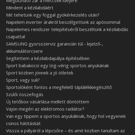
Megbízható zár a meccsek idejére
Mindent a kézilabdáért
Mit tehetünk egy foggal gyökérkezelés után?
Napelem inverter árakról beszélgettünk az apósommal
Napelemes rendszer telepítéséről beszéltünk a kézilabdás
csapattal
SAMSUNG gyorsszerviz garancián túl - kijelző-,
akkumulátorcsere
Segítettem a kézilabdapálya építésében
Sport babakocsi egy ízig-vérig sportos anyukának
Sport közben jönnek a jó ötletek
Sport, vagy suli?
Sportolóként fontos a megfelelő táplálékkiegészítő
Szülői összefogás
Új tetőbox vásárlása mellett döntöttem
Vajon megéri az elektromos radiátor?
Van egy tippem a sportos anyukáknak, hogy hol vegyenek
csinos hátitáskát
Vissza a pályáról a lépcsőre – és amit közben tanultam az