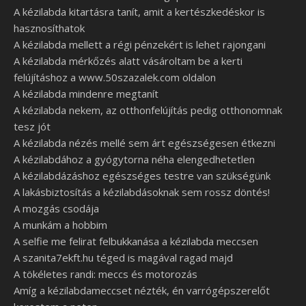
A kézilabda kitartásra tanít, amit a kertészkedéskor is
hasznosíthatok
A kézilabda mellett a régi pénzekért is lehet rajongani
A kézilabda mérkőzés alatt vásároltam be a kerti
felújításhoz a www.50szazalek.com oldalon
A kézilabda mindenre megtanít
A kézilabda nekem, az otthonfelújítás pedig otthonomnak
tesz jót
A kézilabda nézés mellé sem árt egészségesen étkezni
A kézilabdához a gyógytorna néha elengedhetetlen
A kézilabdázáshoz egészséges testre van szükségünk
A lakásbiztosítás a kézilabdásoknak sem rossz döntés!
A mozgás csodája
A munkám a hobbim
A selfie me felirat felbukkanása a kézilabda meccsen
A szanita7ekft.hu téged is magával ragad majd
A tökéletes randi: meccs és motorozás
Amíg a kézilabdameccset nézték, én varrógépszerelőt