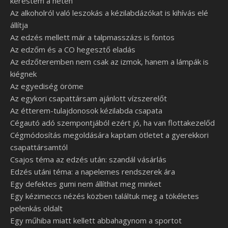
kerestem a neten
Az alkoholról való leszokás a kézilabdázókat is kihívás elé
állítja
Az edzés mellett már a talpmasszázs is fontos
Az edzőm és a CO hegesztő eladás
Az edzőteremben nem csak az izmok, hanem a lámpák is
kiégnek
Az egyediség öröme
Az egykori csapattársam ajánlott vízszerelőt
Az étterem-tulajdonosok kézilabda csapata
Cégautó adó szempontjából ezért jó, ha van flottakezelőd
Cégmódosítás megoldására kaptam ötletet a gyerekkori
csapattársamtól
Csajos téma az edzés után: szandál vásárlás
Edzés utáni téma: a napelemes rendszerek ára
Egy defektes gumi nem állíthat meg minket
Egy kézimeccs nézés közben találtuk meg a tökéletes
pelenkás oldalt
Egy műhiba miatt kellett abbahagynom a sportot