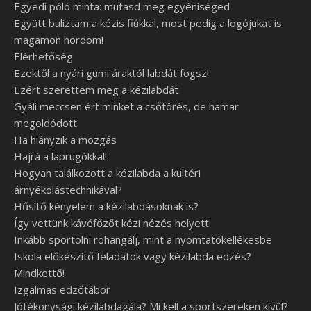
Egyedi póló minta: mutasd meg egyéniséged
Együtt buliztam a kézis fiúkkal, most pedig a logójukat is
magamon hordom!
Elérhetőség
Ezektől a nyári gumi áraktól labdát fogsz!
Ezért szerettem meg a kézilabdát
Gyáli meccsen ért minket a csőtörés, de hamar
megoldódott
Ha hiányzik a mozgás
Hajrá a laprugókkal!
Hogyan találkozott a kézilabda a kültéri
árnyékolástechnikával?
Hűsítő kényelem a kézilabdásoknak is?
Így vettünk kávéfőzőt kézi nézés helyett
Inkább sportolni rohangálj, mint a nyomtatókellékesbe
Iskola előkészítő feladatok vagy kézilabda edzés?
Mindkettő!
Izgalmas edzőtábor
Jótékonysági kézilabdagála? Mi kell a sportszereken kívül?