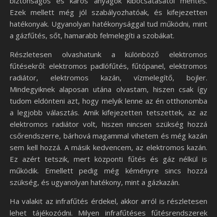
biztonságos és káros anyagok kibocsátásától mentes.
Ezek mellett még jól szabályozhatóak, és kifejezetten
hatékonyak. Ugyanolyan hatékonysággal tud működni, mint
a gázfűtés, sőt, hamarabb felmelegíti a szobákat.
Részletesen olvashatunk a különböző elektromos
fűtésekről: elektromos padlófűtés, fűtópanel, elektromos
radiátor, elektromos kazán, vízmelegítő, bojler.
Mindegyiknek alaposan utána olvastam, hiszen csak így
tudom eldönteni azt, hogy melyik lenne az én otthonomba
a legjobb választás. Amik kifejezetten tetszettek, az az
elektromos radiátor volt, hiszen nincsen szükség hozzá
csőrendszerre, bárhová magammal vihetem és még kazán
sem kell hozzá. A másik kedvencem, az elektromos kazán.
Ez azért tetszik, mert központi fűtés és gáz nélkül is
működik. Emellett pedig még kéményre sincs hozzá
szükség, és ugyanolyan hatékony, mint a gázkazán.
Ha valakit az infrafűtés érdekel, akkor arról is részletesen
lehet tájékozódni. Milyen infrafűtéses fűtésrendszerek