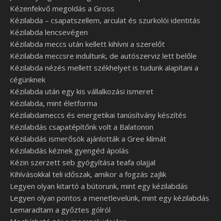
Kézenfekvő megoldás a Gross
Kézilabda – csapatszellem, arculat és szurkolói identitás
Kézilabda lencsevégen
Kézilabda meccs után kellett kihívni a szerelőt
Kézilabda meccsre indultunk, de autószerviz lett belőle
Kézilabda nézés mellett székhelyet is tudunk alapítani a
cégünknek
Kézilabda után egy kis vállalkozási ismeret
Kézilabda, mint életforma
Kézilabdameccs és energetikai tanúsítvány készítés
Kézilabdás csapatépítőnk volt a Balatonon
Kézilabdás ismerősök ajánlották a Gree klímát
Kézilabdás kéznek gyengéd ápolás
Kézin szerzett seb gyógyítása teafa olajjal
Kihívásokkal teli időszak, amikor a fogzás zajlik
Legyen olyan kitartó a bútorunk, mint egy kézilabdás
Legyen olyan pontos a menetlevelünk, mint egy kézilabdás
Lemaradtam a győztes gólról