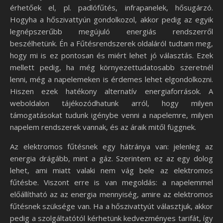
érhetőek el, pl. padlófűtés, infrapanelek, hősugárzó.
Hogyha a hőszivattyún gondolkozol, akkor pedig az egyik
legnépszerűbb megújuló energiás rendszerről
beszélhetünk. Én a Fűtésrendszerek oldaláról tudtam meg,
hogy mi is ez pontosan és miért lehet jó választás. Ezek
mellett pedig, ha még környezettudatosabb szeretnél
lenni, még a napelemeken is érdemes lehet elgondolkozni.
Hiszen ezek hatékony alternatív energiaforrások. A
weboldalon tájékozódhatunk arról, hogy milyen
támogatásokat tudunk igénybe venni a napelemre, milyen
napelem rendszerek vannak, és az áraik mitől függnek.
Az elektromos fűtésnek egy hátránya van: jelenleg az
energia drágább, mint a gáz. Szerintem ez az egy dolog
lehet, ami miatt valaki nem vág bele az elektromos
fűtésbe. Viszont erre is van megoldás: a napelemmel
előállítható az az energia mennyiség, amire az elektromos
fűtésnek szüksége van. Ha a hőszivattyút választjuk, akkor
pedig a szolgáltatótól kérhetünk kedvezményes tarifát, így