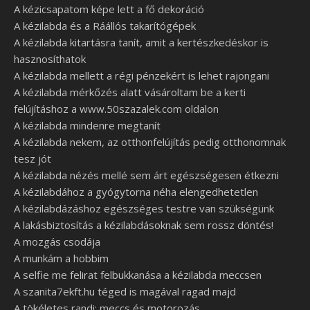
A kézicsapatom képe lett a fő dekoráció
A kézilabda és a Ráállós takarítógépek
A kézilabda kitartásra tanít, amit a kertészkedéskor is
hasznosíthatok
A kézilabda mellett a régi pénzekért is lehet rajongani
A kézilabda mérkőzés alatt vásároltam be a kerti
felújításhoz a www.50szazalek.com oldalon
A kézilabda mindenre megtanít
A kézilabda nekem, az otthonfelújítás pedig otthonomnak
tesz jót
A kézilabda nézés mellé sem árt egészségesen étkezni
A kézilabdához a gyógytorna néha elengedhetetlen
A kézilabdázáshoz egészséges testre van szükségünk
A lakásbiztosítás a kézilabdásoknak sem rossz döntés!
A mozgás csodája
A munkám a hobbim
A selfie me felirat felbukkanása a kézilabda meccsen
A szanita7ekft.hu téged is magával ragad majd
A tökéletes randi: meccs és motorozás