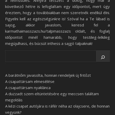
a felfrissülés. Annyira tetszett a dolog, hogy már a
következő hétre is lefoglaltam egy időpontot, mert úgy
éreztem, hogy a továbbiakban nem szeretnék enélkül élni.
Figyelni kell az egészségünkre is! Szóval ha a Te lábad is
sajog, akkor javaslom, keresd fel a
karmathaimasszazs.hu/talpmasszazs oldalt, és foglalj
időpontot minél hamarabb, hogy testileg-lelkileg
megújulhass, és búcsút inthess a sajgó talpaknak!
A barátnőm javasolta, honnan rendeljek új fritőzt
A csapattársam elmesélése
A csapattársam nyaklánca
A duzzadt szem eltüntetésére egy meccsen találtam
megoldás
A kézi csapat autójára is ráfér néha az olajcsere, de honnan
vegyünk?