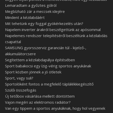
Lemaradtam a győztes gólról
Megbízható zár a meccsek idejére
Mindent a kézilabdáért
Mit tehetünk egy foggal gyökérkezelés után?
Napelem inverter árakról beszélgettünk az apósommal
Napelemes rendszer telepítéséről beszéltünk a kézilabdás
csapattal
SAMSUNG gyorsszerviz garancián túl - kijelző-,
akkumulátorcsere
Segítettem a kézilabdapálya építésében
Sport babakocsi egy ízig-vérig sportos anyukának
Sport közben jönnek a jó ötletek
Sport, vagy suli?
Sportolóként fontos a megfelelő táplálékkiegészítő
Szülői összefogás
Új tetőbox vásárlása mellett döntöttem
Vajon megéri az elektromos radiátor?
Van egy tippem a sportos anyukáknak, hogy hol vegyenek