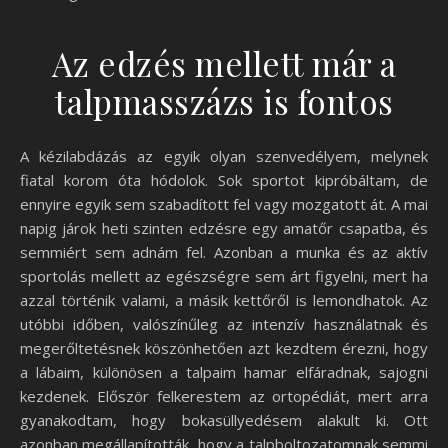
Az edzés mellett már a
talpmasszázs is fontos
A kézilabdázás az egyik olyan szenvedélyem, melynek
fiatal korom óta hódolok. Sok sportot kipróbáltam, de
ennyire egyik sem szabadított fel vagy mozgatott át. A mai
napig járok heti szinten edzésre egy amatőr csapatba, és
semmiért sem adnám fel. Azonban a munka és az aktív
sportolás mellett az egészségre sem árt figyelni, mert ha
azzal történik valami, a másik kettőről is lemondhatok. Az
utóbbi időben, valószínűleg az intenzív használatnak és
megerőltetésnek köszönhetően azt kezdtem érezni, hogy
a lábaim, különösen a talpaim hamar elfáradnak, sajogni
kezdenek. Először felkerestem az ortopédiát, mert arra
gyanakodtam, hogy bokasüllyedésem alakult ki. Ott
azonban megállapították, hogy a talpboltozatomnak semmi