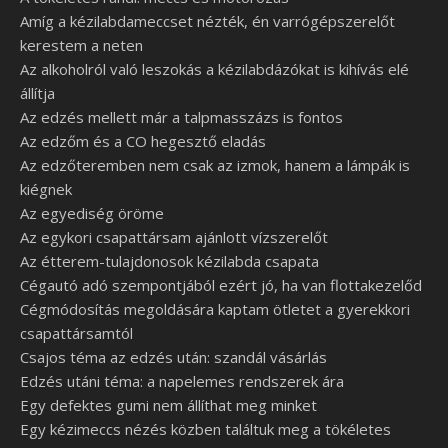
Amíg a kézilabdameccset nézték, én varrógépszerelőt
kerestem a neten
Az alkoholról való leszokás a kézilabdázókat is kihívás elé
állítja
Az edzés mellett már a talpmasszázs is fontos
Az edzőm és a CO hegesztő eladás
Az edzőteremben nem csak az izmok, hanem a lámpák is
kiégnek
Az egyediség öröme
Az egykori csapattársam ajánlott vízszerelőt
Az étterem-tulajdonosok kézilabda csapata
Cégautó adó szempontjából ezért jó, ha van flottakezelőd
Cégmódosítás megoldására kaptam ötletet a gyerekkori
csapattársamtól
Csajos téma az edzés után: szandál vásárlás
Edzés utáni téma: a napelemes rendszerek ára
Egy defektes gumi nem állíthat meg minket
Egy kézimeccs nézés közben találtuk meg a tökéletes