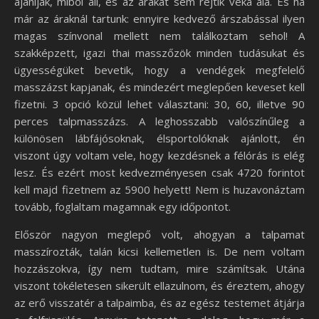
ajánlják, miből áll, és az árakat sem rejtik véka alá. És ha
már az áraknál tartunk: ennyire kedvező árszabással ilyen
magas színvonal mellett nem találkoztam sehol! A
szakképzett, igazi thai masszőzök minden tudásukat és
ügyességüket bevetik, hogy a vendégek megfelelő
masszázst kapjanak, és mindezért meglepően keveset kell
fizetni. 3 opció közül lehet választani: 30, 60, illetve 90
perces talpmasszázs. A leghosszabb valószínűleg a
különösen lábfájósoknak, élsportolóknak ajánlott, én
viszont úgy voltam vele, hogy kezdésnek a félórás is elég
lesz. És ezért most kedvezményesen csak 4720 forintot
kell majd fizetnem az 5900 helyett! Nem is huzavonáztam
tovább, foglaltam magamnak egy időpontot.
Először nagyon meglepő volt, ahogyan a talpamat
masszírozták, talán kicsi kellemetlen is. De nem voltam
hozzászokva, így nem tudtam, mire számítsak. Utána
viszont tökéletesen sikerült ellazulnom, és éreztem, ahogy
az erő visszatér a talpaimba, és az egész testemet átjárja