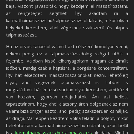
baja, viszont javasolták, hogy kezdjem el masszíroztatni,
az rengeteget segíthet. Így akadtam rá a
karmathaimasszazs.hu/talpmasszazs oldalra is, mikor olyan
helyeket kerestem, ahol végeznek szakszerű és alapos
talpmasszázst.
Ha az orvos tanácsol valamit azt célszerű komolyan venni,
nekem pedig ez a talpmasszázs-dolog szöget ütött a
fejembe. Valóban kissé elhanyagoltam magam az elmúlt
időben, mindig csak a hajtásra, a pörgésre koncentráltam.
Így hát elkezdtem masszázsszalonokat nézni, lehetőleg
olyat, ahol végeznek talpmasszázst is. Többet is
megtaláltam, bár én első sorban olyat kerestem, ami közel
van hozzám, gyorsan odajuthatok. Ám azt kellett
tapasztalnom, hogy ahol alacsony áron dolgoznak az nem
valami bizalomgerjesztő, ahol pedig szakszerűen csinálják,
az drága. Már éppen kezdtem volna feladni a dolgot, mikor
belefutottam a karmathaimasszazs.hu oldalába, azon belül
is a
karmathaimasszazs.hu/talpmasszazs
aloldalba. Mintha