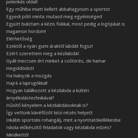
pelenkás oldalt
Egy műhiba miatt kellett abbahagynom a sportot
Egyedi póló minta: mutasd meg egyéniséged
Együtt buliztam a kézis fiúkkal, most pedig a logójukat is
magamon hordom!
Elérhetőség
Ezektől a nyári gumi áraktól labdát fogsz!
Ezért szerettem meg a kézilabdát
Gyáli meccsen ért minket a csőtörés, de hamar
megoldódott
Ha hiányzik a mozgás
Hajrá a laprugókkal!
Hogyan találkozott a kézilabda a kültéri
árnyékolástechnikával?
Hűsítő kényelem a kézilabdásoknak is?
Így vettünk kávéfőzőt kézi nézés helyett
Inkább sportolni rohangálj, mint a nyomtatókellékesbe
Iskola előkészítő feladatok vagy kézilabda edzés?
Mindkettő!