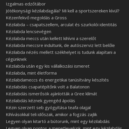
Izgalmas edzőtábor
Jótékonysági kézilabdagála? Mi kell a sportszereken kívül?
Kézenfekvő megoldás a Gross
Kézilabda – csapatszellem, arculat és szurkolói identitás
Kézilabda lencsevégen
Kézilabda meccs után kellett kihívni a szerelőt
Kézilabda meccsre indultunk, de autószerviz lett belőle
Kézilabda nézés mellett székhelyet is tudunk alapítani a
cégünknek
Kézilabda után egy kis vállalkozási ismeret
Kézilabda, mint életforma
Kézilabdameccs és energetikai tanúsítvány készítés
Kézilabdás csapatépítőnk volt a Balatonon
Kézilabdás ismerősök ajánlották a Gree klímát
Kézilabdás kéznek gyengéd ápolás
Kézin szerzett seb gyógyítása teafa olajjal
Kihívásokkal teli időszak, amikor a fogzás zajlik
Legyen olyan kitartó a bútorunk, mint egy kézilabdás
Legyen olyan pontos a menetlevelünk, mint egy kézilabdás