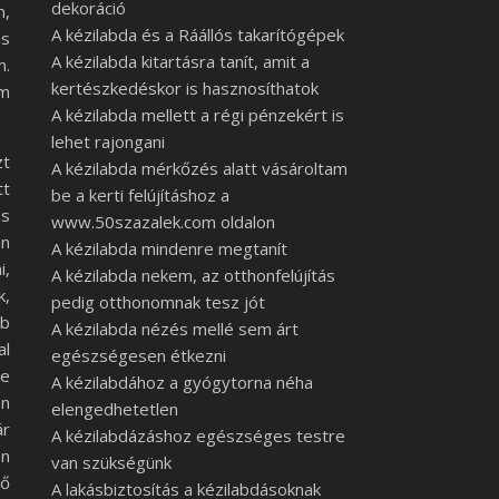
dekoráció
n,
A kézilabda és a Ráállós takarítógépek
és
A kézilabda kitartásra tanít, amit a
m.
kertészkedéskor is hasznosíthatok
öm
A kézilabda mellett a régi pénzekért is
lehet rajongani
zt
A kézilabda mérkőzés alatt vásároltam
tt
be a kerti felújításhoz a
és
www.50szazalek.com oldalon
an
A kézilabda mindenre megtanít
i,
A kézilabda nekem, az otthonfelújítás
k,
pedig otthonomnak tesz jót
bb
A kézilabda nézés mellé sem árt
al
egészségesen étkezni
de
A kézilabdához a gyógytorna néha
en
elengedhetetlen
ár
A kézilabdázáshoz egészséges testre
en
van szükségünk
ző
A lakásbiztosítás a kézilabdásoknak