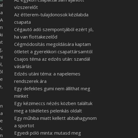
al
vízszerelőt
 a
Az étterem-tulajdonosok kézilabda
 A
csapata
em
Cégautó adó szempontjából ezért jó,
ki
ha van flottakezelőd
nt
Cégmódosítás megoldására kaptam
g,
ötletet a gyerekkori csapattársamtól
ni
Csajos téma az edzés után: szandál
l,
vásárlás
ól
Edzés utáni téma: a napelemes
de
rendszerek ára
e,
Egy defektes gumi nem állíthat meg
minket
Egy kézimeccs nézés közben találtuk
en
meg a tökéletes pelenkás oldalt
ha
Egy műhiba miatt kellett abbahagynom
ze
a sportot
k,
Egyedi póló minta: mutasd meg
em