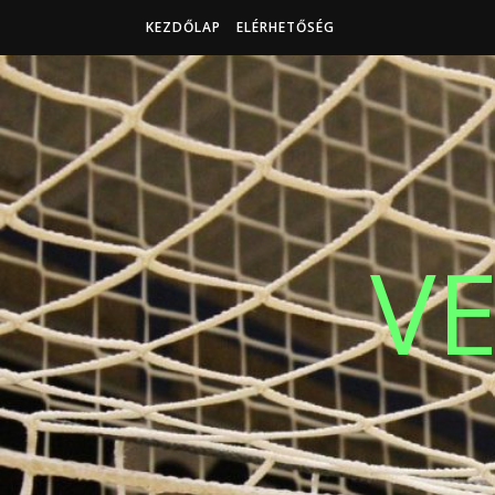
KEZDŐLAP
ELÉRHETŐSÉG
V