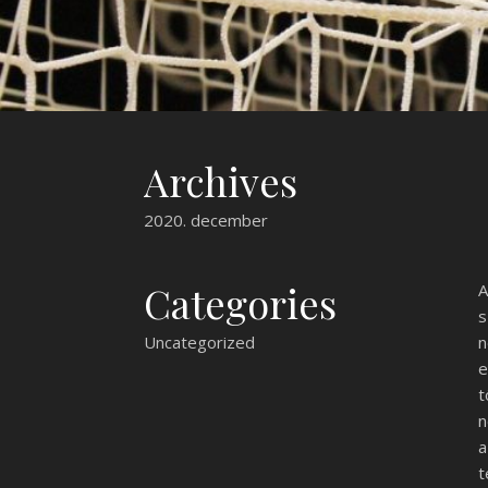
Archives
2020. december
Categories
A
s
Uncategorized
n
e
t
n
a
t