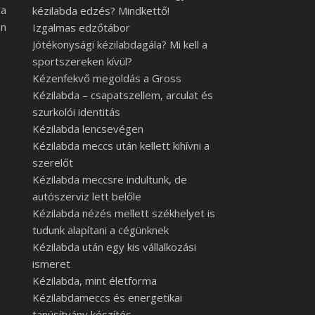
 a
kézilabda edzés? Mindkettő!
án
Izgalmas edzőtábor
Jótékonysági kézilabdagála? Mi kell a
sportszereken kívül?
Kézenfekvő megoldás a Gross
Kézilabda – csapatszellem, arculat és
szurkolói identitás
Kézilabda lencsevégen
Kézilabda meccs után kellett kihívni a
szerelőt
Kézilabda meccsre indultunk, de
autószerviz lett belőle
Kézilabda nézés mellett székhelyet is
tudunk alapítani a cégünknek
Kézilabda után egy kis vállalkozási
ismeret
Kézilabda, mint életforma
Kézilabdameccs és energetikai
tanúsítvány készítés