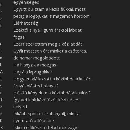
egyéniséged
en
Együtt buliztam a kézis fiúkkal, most
sz
pedig a logójukat is magamon hordom!
 a
Elérhetőség
en
Ezektől a nyári gumi áraktól labdát
fogsz!
ve
Ezért szerettem meg a kézilabdát
az
Gyáli meccsen ért minket a csőtörés,
ár
de hamar megoldódott
t,
Ha hiányzik a mozgás
 A
Hajrá a laprugókkal!
n,
Hogyan találkozott a kézilabda a kültéri
k,
árnyékolástechnikával?
em
Hűsítő kényelem a kézilabdásoknak is?
zt
Így vettünk kávéfőzőt kézi nézés
 a
helyett
és
Inkább sportolni rohangálj, mint a
bb
nyomtatókellékesbe
ek
Iskola előkészítő feladatok vagy