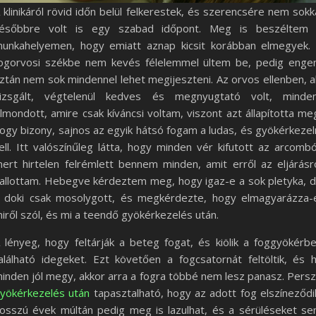
 klinikáról rövid időn belül felkerestek, és szerencsére nem sokk
ésőbbre volt is egy szabad időpont. Meg is beszéltem
unkahelyemen, hogy emiatt aznap kicsit korábban elmegyek.
ogorvosi székbe nem kevés félelemmel ültem be, pedig eng
ztán nem sok mindennel lehet megijeszteni. Az orvos ellenben, a
izsgált, végtelenül kedves és megnyugtató volt, minde
lmondott, amire csak kíváncsi voltam, viszont azt állapította me
ogy bizony, sajnos az egyik hátsó fogam a ludas, és gyökérkezel
ell. Itt valószínűleg látta, hogy minden vér kifutott az arcombó
ert hirtelen felrémlett bennem minden, amit erről az eljárásr
allottam. Hebegve kérdeztem meg, hogy igaz-e a sok pletyka, 
 doki csak mosolygott, és megkérdezte, hogy elmagyarázza-
iről szól, és mi a teendő gyökérkezelés után.
 lényeg, hogy feltárják a beteg fogat, és kiölik a foggyökérb
alálható idegeket. Ezt követően a fogcsatornát feltöltik, és 
inden jól megy, akkor arra a fogra többé nem lesz panasz. Pers
yökérkezelés után
tapasztalható, hogy az adott fog elszíneződi
osszú évek múltán pedig meg is lazulhat, és a sérüléseket s