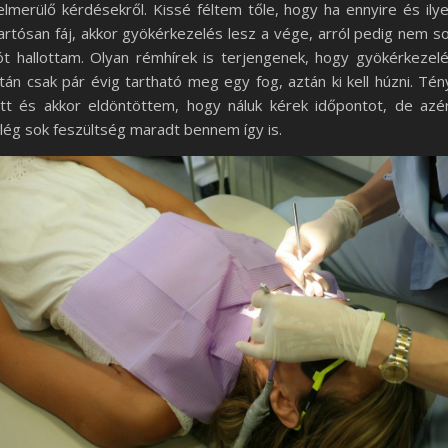
elmerülő kérdésekről. Kissé féltem tőle, hogy ha ennyire és ily
artósan fáj, akkor gyökérkezelés lesz a vége, arról pedig nem s
ót hallottam. Olyan rémhírek is terjengenek, hogy gyökérkezel
tán csak pár évig tartható meg egy fog, aztán ki kell húzni. Tén
tt és akkor eldöntöttem, hogy náluk kérek időpontot, de azé
lég sok feszültség maradt bennem így is.