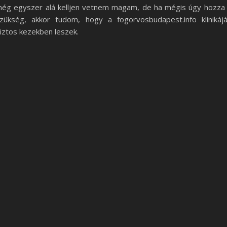
ég egyszer alá kelljen vetnem magam, de ha mégis úgy hozza
zükség, akkor tudom, hogy a fogorvosbudapest.info klinikáj
iztos kezekben leszek.