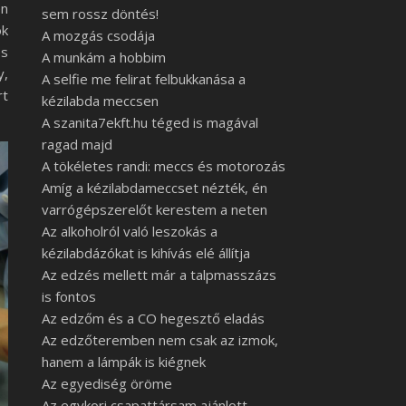
en
sem rossz döntés!
ok
A mozgás csodája
és
A munkám a hobbim
y,
A selfie me felirat felbukkanása a
rt
kézilabda meccsen
A szanita7ekft.hu téged is magával
ragad majd
A tökéletes randi: meccs és motorozás
Amíg a kézilabdameccset nézték, én
varrógépszerelőt kerestem a neten
Az alkoholról való leszokás a
kézilabdázókat is kihívás elé állítja
Az edzés mellett már a talpmasszázs
is fontos
Az edzőm és a CO hegesztő eladás
Az edzőteremben nem csak az izmok,
hanem a lámpák is kiégnek
Az egyediség öröme
Az egykori csapattársam ajánlott