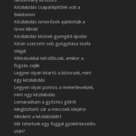
Kézilabdás csapatépítőnk volt a
Balatonon
Kézilabdás ismerősök ajánlották a
Gree klímát
Kézilabdás kéznek gyengéd ápolás
Kézin szerzett seb gyógyítása teafa
olajjal
Kihívásokkal teli időszak, amikor a
fogzás zajlik
Legyen olyan kitartó a bútorunk, mint
egy kézilabdás
Legyen olyan pontos a menetlevelünk,
mint egy kézilabdás
Lemaradtam a győztes gólról
Megbízható zár a meccsek idejére
Mindent a kézilabdáért
Mit tehetünk egy foggal gyökérkezelés
után?