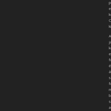
p
e
k
O
k
A
j
k
e
f
é
á
s
f
m
b
s
a