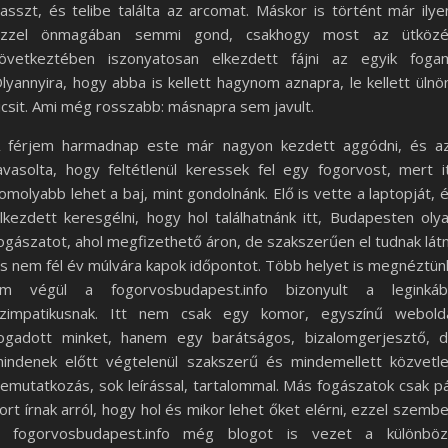
asszt, és telibe találta az arcomat. Máskor is történt már ilye
zzel önmagában semmi gond, csakhogy most az ütköz
övetkeztében iszonyatosan elkezdett fájni az egyik foga
lyannyira, hogy abba is kellett hagynom aznapra, le kellett üln
icsit. Ami még rosszabb: másnapra sem javult.
 férjem harmadnap este már nagyon kezdett aggódni, és a
avasolta, hogy feltétlenül keressek fel egy fogorvost, mert i
omolyabb lehet a baj, mint gondolnánk. Elő is vette a laptopját, 
lkezdett keresgélni, hogy hol találhatnánk itt, Budapesten oly
ogászatot, ahol megfizethető áron, de szakszerűen el tudnak látn
s nem fél év múlvára kapok időpontot. Több helyet is megnéztün
m végül a fogorvosbudapest.info bizonyult a leginká
zimpatikusnak. Itt nem csak egy komor, egyszínű webold
ogadott minket, hanem egy barátságos, bizalomgerjesztő, 
indenek előtt végtelenül szakszerű és mindemellett közvetl
emutatkozás, sok leírással, tartalommal. Más fogászatok csak p
ort írnak arról, hogy hol és mikor lehet őket elérni, ezzel szemb
 fogorvosbudapest.info még blogot is vezet a különbö