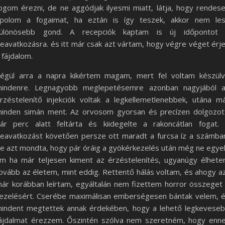
ogom érezni, de ne aggódjak ilyesmi miatt, látja, hogy rendes
polom a fogaimat, ha eztán is így teszek, akkor nem le
ülönösebb gond. A recepciók kaptam is új időpontot
eavatkozásra. és itt már csak azt vártam, hogy végre véget érj
 fájdalom.
égül arra a napra kikértem magam, mert fel voltam készül
indenre. Legnagyobb meglepetésemre azonban nagyjából 
rzéstelenítő injekciók voltak a legkellemetlenebbek, utána m
inden simán ment. Az orvosom gyorsan és precízen dolgozot
ár perc alatt feltárta és kiidegelte a rakoncátlan fogat.
eavatkozást követően persze ott maradt a furcsa íz a számba
e azt mondta, hogy pár óráig a gyökérkezelés után még ne egye
m ha már teljesen kiment az érzéstelenítés, ugyanúgy élhet
ovább az életem, mint eddig. Rettentő hálás voltam, és ahogy a
ár korábban leírtam, egyáltalán nem fizettem horror összeget
ezelésért. Cserébe maximálisan emberségesen bántak velem, 
indent megtettek annak érdekében, hogy a lehető legkevese
ájdalmat érezzem. Őszintén szólva nem szeretném, hogy enn