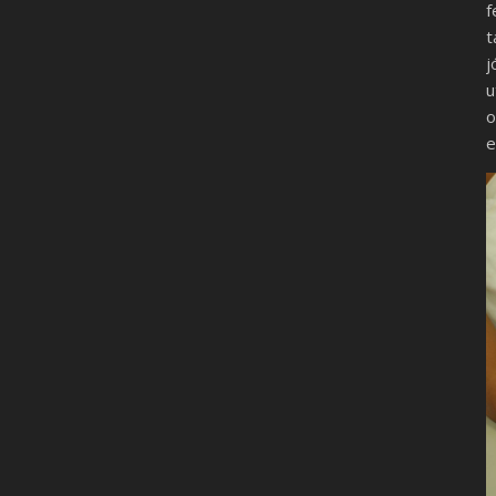
f
t
j
u
o
e