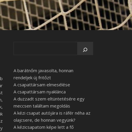
A barátnőm javasolta, honnan
rendeljek új fritőzt
bb
A csapattársam elmesélése
ár
A csapattársam nyaklánca
st
A duzzadt szem eltüntetésére egy
m,
meccsen találtam megoldás
k,
A kézi csapat autójára is ráfér néha az
uk
olajcsere, de honnan vegyünk?
az
A kézicsapatom képe lett a fő
gy