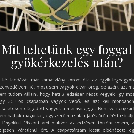
Mit tehetünk egy foggal
gyökérkezelés után?
 kézilabdázás már kamaszlány korom óta az egyik legnagyo
zenvedélyem. Jó, most sem vagyok olyan öreg, de azért azt m
em tudom vállalni, hogy heti 3 edzésen részt vegyek. Így mo
gy 35+-os csapatban vagyok védő, és azt kell mondano
ökéletesen elégedett vagyok a mennyiséggel. Nem versenyzün
em hajtjuk magunkat, egyszerűen csak a játék öröméért csinálj
 lányokkal. Viszont ami múltkor az edzésen történt velem, 
eljesen váratlanul ért. A csapattársam kicsit elbénázott e