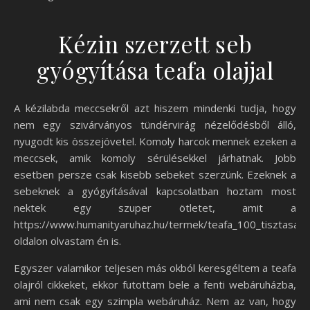
Kézin szerzett seb
gyógyítása teafa olajjal
A kézilabda meccsekről azt hiszem mindenki tudja, hogy
nem egy szivárványos tündérvirág nézelődésből álló,
nyugodt kis összejövetel. Komoly harcok mennek ezeken a
meccsek, amik komoly sérülésekkel járhatnak. Jobb
esetben persze csak kisebb sebeket szerzünk. Ezeknek a
sebeknek a gyógyításával kapcsolatban hoztam most
nektek egy szuper ötletet, amit a
https://www.humanityaruhaz.hu/termek/teafa_100_tisztasagu_
oldalon olvastam én is.
Egyszer valamikor teljesen más okból keresgéltem a teafa
olajról cikkeket, ekkor futottam bele a fenti webáruházba,
ami nem csak egy szimpla webáruház. Nem az van, hogy