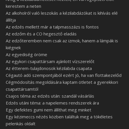
kerestem a neten
Az alkoholról való leszokás a kézilabdázókat is kihívás elé
állítja
Az edzés mellett már a talpmasszázs is fontos
Az edzőm és a CO hegesztő eladás
Az edzőteremben nem csak az izmok, hanem a lámpák is
kiégnek
Az egyediség öröme
Az egykori csapattársam ajánlott vízszerelőt
Az étterem-tulajdonosok kézilabda csapata
Cégautó adó szempontjából ezért jó, ha van flottakezelőd
Cégmódosítás megoldására kaptam ötletet a gyerekkori
csapattársamtól
Csajos téma az edzés után: szandál vásárlás
Edzés utáni téma: a napelemes rendszerek ára
Egy defektes gumi nem állíthat meg minket
Egy kézimeccs nézés közben találtuk meg a tökéletes
pelenkás oldalt