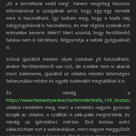
„itt a termékünk vedd meg”, hanem rengeteg hasznos
információval is szolgálnak arról, hogy egy-egy termék
mire is használható. Így tudtam meg, hogy a teafa olaj
sebgyógyításnál is használatos, és már régóta szokták ezt
krémekbe keverni. Miért? Mert azontúl, hogy fertőtlenítő
hatása nem is kérdéses, felgyorsítja a sebek gyógyulását
is.
Szóval igazából minden olyan szituban jól használható,
amikor fertőtlenítésről van szó, de ezekbe nem is akarok
most belemenni, igazából az oldalon minden lehetséges
felhasználási módot és egyéb tudnivalót megtaláltok ti is.
Én mindig a
https://www.humanityaruhaz.hu/termek/teafa_100_tisztasagu_
oldalon rendelem meg, mert a rendelés nagyon gyorsan
lezajlik az oldalon, a szállítás is pikk-pakk megtörténik, és
mindig az ígértekhez mérten. Első körben azért
választottam ezt a webáruházat, mert nagyon meggyőzőt