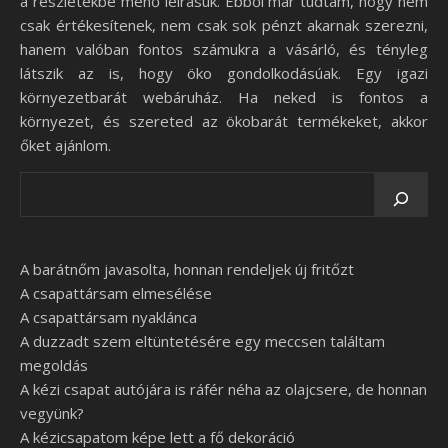
a részletekbe menő leírásuk. Ebből már tudtam, hogy nem
csak értékesítenek, nem csak sok pénzt akarnak szerezni,
hanem valóban fontos számukra a vásárló, és tényleg
látszik az is, hogy öko gondolkodásúak. Egy igazi
környezetbarát webáruház. Ha neked is fontos a
környezet, és szereted az ökobarát termékeket, akkor
őket ajánlom.
A barátnőm javasolta, honnan rendeljek új fritőzt
A csapattársam elmesélése
A csapattársam nyaklánca
A duzzadt szem eltüntetésére egy meccsen találtam
megoldás
A kézi csapat autójára is ráfér néha az olajcsere, de honnan
vegyünk?
A kézicsapatom képe lett a fő dekoráció