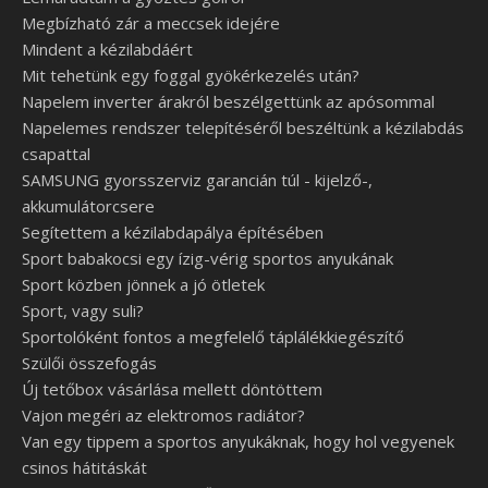
Megbízható zár a meccsek idejére
Mindent a kézilabdáért
Mit tehetünk egy foggal gyökérkezelés után?
Napelem inverter árakról beszélgettünk az apósommal
Napelemes rendszer telepítéséről beszéltünk a kézilabdás
csapattal
SAMSUNG gyorsszerviz garancián túl - kijelző-,
akkumulátorcsere
Segítettem a kézilabdapálya építésében
Sport babakocsi egy ízig-vérig sportos anyukának
Sport közben jönnek a jó ötletek
Sport, vagy suli?
Sportolóként fontos a megfelelő táplálékkiegészítő
Szülői összefogás
Új tetőbox vásárlása mellett döntöttem
Vajon megéri az elektromos radiátor?
Van egy tippem a sportos anyukáknak, hogy hol vegyenek
csinos hátitáskát