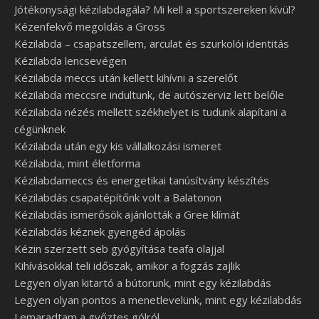
Jótékonysági kézilabdagála? Mi kell a sportszereken kívül?
Kézenfekvő megoldás a Gross
Kézilabda – csapatszellem, arculat és szurkolói identitás
Kézilabda lencsevégen
Kézilabda meccs után kellett kihívni a szerelőt
Kézilabda meccsre indultunk, de autószerviz lett belőle
Kézilabda nézés mellett székhelyet is tudunk alapítani a
cégünknek
Kézilabda után egy kis vállalkozási ismeret
Kézilabda, mint életforma
Kézilabdameccs és energetikai tanúsítvány készítés
Kézilabdás csapatépítőnk volt a Balatonon
Kézilabdás ismerősök ajánlották a Gree klímát
Kézilabdás kéznek gyengéd ápolás
Kézin szerzett seb gyógyítása teafa olajjal
Kihívásokkal teli időszak, amikor a fogzás zajlik
Legyen olyan kitartó a bútorunk, mint egy kézilabdás
Legyen olyan pontos a menetlevelünk, mint egy kézilabdás
Lemaradtam a győztes gólról