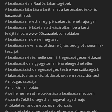
A kézilabda és a Ráállós takarítógépek
A kézilabda kitartásra tanít, amit a kertészkedéskor is
hasznosíthatok
A kézilabda mellett a régi pénzekért is lehet rajongani
A kézilabda mérkőzés alatt vásároltam be a kerti
felújításhoz a www.50szazalek.com oldalon
A kézilabda mindenre megtanít
A kézilabda nekem, az otthonfelújítás pedig otthonomnak
tesz jót
A kézilabda nézés mellé sem árt egészségesen étkezni
A kézilabdához a gyógytorna néha elengedhetetlen
A kézilabdázáshoz egészséges testre van szükségünk
A lakásbiztosítás a kézilabdásoknak sem rossz döntés!
A mozgás csodája
A munkám a hobbim
A selfie me felirat felbukkanása a kézilabda meccsen
A szanita7ekft.hu téged is magával ragad majd
A tökéletes randi: meccs és motorozás
Amíg a kézilabdameccset nézték, én varrógépszerelőt