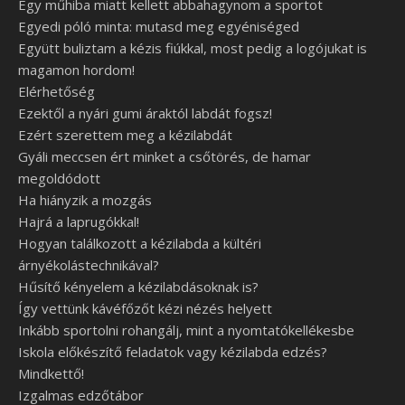
Egy műhiba miatt kellett abbahagynom a sportot
Egyedi póló minta: mutasd meg egyéniséged
Együtt buliztam a kézis fiúkkal, most pedig a logójukat is
magamon hordom!
Elérhetőség
Ezektől a nyári gumi áraktól labdát fogsz!
Ezért szerettem meg a kézilabdát
Gyáli meccsen ért minket a csőtörés, de hamar
megoldódott
Ha hiányzik a mozgás
Hajrá a laprugókkal!
Hogyan találkozott a kézilabda a kültéri
árnyékolástechnikával?
Hűsítő kényelem a kézilabdásoknak is?
Így vettünk kávéfőzőt kézi nézés helyett
Inkább sportolni rohangálj, mint a nyomtatókellékesbe
Iskola előkészítő feladatok vagy kézilabda edzés?
Mindkettő!
Izgalmas edzőtábor